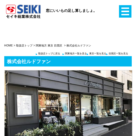
窓にいいもの足し算
HOME
>
取扱店トップ
>
関東地方
東京
目黒区
> 株式会社
取扱店トップに戻る
関東地方一
株式会社ルドファン