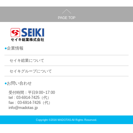
関東地方
東京
目黒区
エリア：
ハニカム・サーモスクリーン
各種網戸
店舗所在地：
東京都目黒区自由が丘2-2-19
TEL：
03-5701-6321
FAX：
03-5701-6323
ホームページ：
https://www.le-dauphin.net/
メール：
cartain155@le-dauphin.net
対応エリア：東京23区、川崎市、横浜市