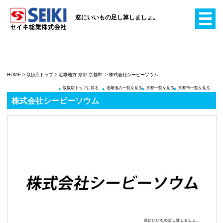
窓にいいもの足し算
HOME
>
取扱店トップ
>
近畿地方
京都
京都市
> 株式会社
取扱店トップに戻る
近畿地方一
株式会社シービーソウム