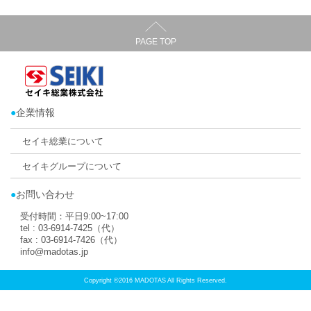
近畿地方
京都
京都市
エリア：
ハニカム・サーモスクリーン
店舗所在地：
〒615-0065 京都府京都市右京区西
TEL：
075-311-1800
FAX：
075-311-1805
ホームページ：
https://www.cbsowm.com
メール：
support@cbsowm.com
対応エリア：京都府、滋賀県、大阪府、奈良県