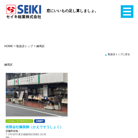
窓にいいもの足し算
HOME
>
取扱店トップ
>
練馬区
練馬区