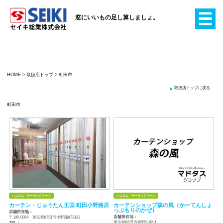
窓にいいもの足し算
HOME
>
取扱店トップ
>
町田市
町田市