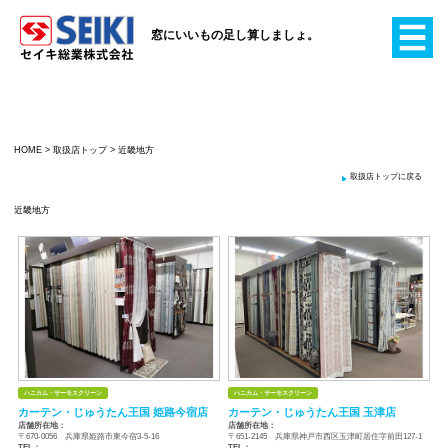
窓にいいもの足し算
HOME
>
取扱店トップ
>
近畿地方
近畿地方