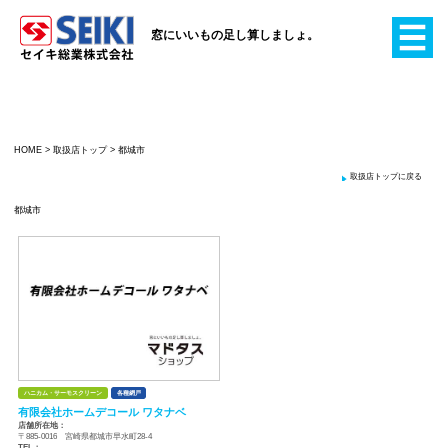
窓にいいもの足し算
HOME
>
取扱店トップ
>
都城市
都城市