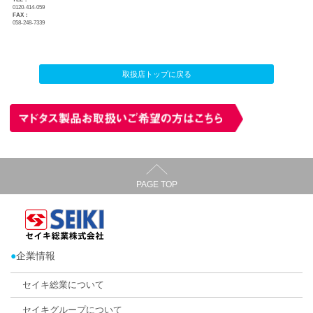
ハニカム・サーモスクリーン
カーテン・じゅうたん王国 岐南店
店舗所在地：
〒501-6001 岐阜県羽島郡岐南町上印食8-1
TEL：
0120-414-059
FAX：
058-248-7339