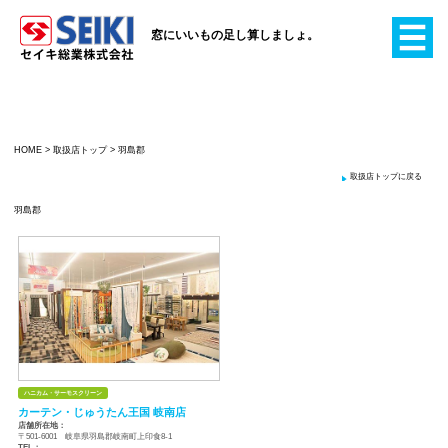
窓にいいもの足し算
HOME
>
取扱店トップ
>
羽島郡
羽島郡