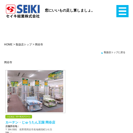
窓にいいもの足し算
HOME
>
取扱店トップ
>
岡谷市
岡谷市