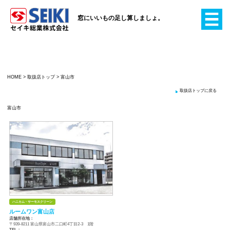
窓にいいもの足し算
HOME
>
取扱店トップ
>
富山市
富山市