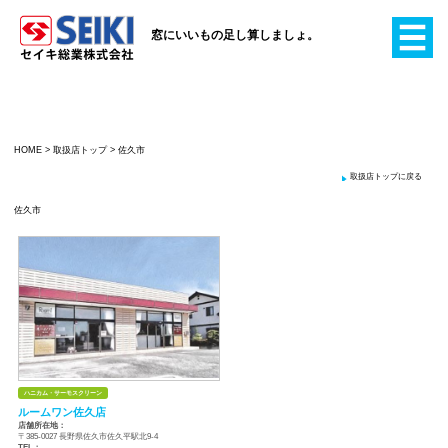
窓にいいもの足し算
HOME
>
取扱店トップ
>
佐久市
佐久市